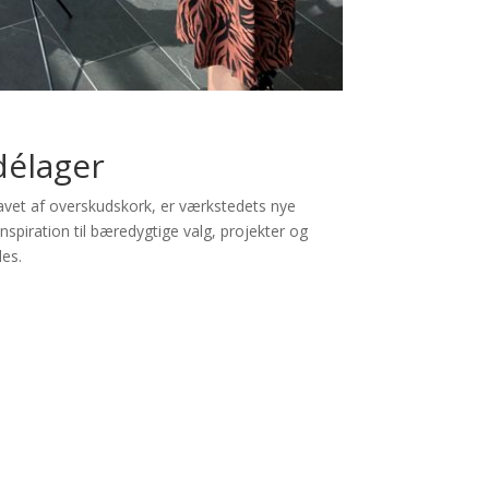
délager
avet af overskudskork, er værkstedets nye
nspiration til bæredygtige valg, projekter og
les.