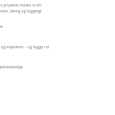
les projekter mødes vi om
belse, læring og hyggeligt
sø.
og inspiration – og hygge i et
værkstedsmiljø