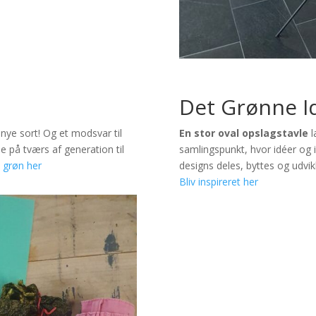
Det Grønne I
 nye sort! Og et modsvar til
En stor oval opslagstavle
l
le på tværs af generation til
samlingspunkt, hvor idéer og i
v grøn her
designs deles, byttes og udvik
Bliv inspireret her