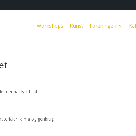
Workshops
Kunst
Foreningen
Ka
et
le
, der har lyst til at..
terialer, klima og genbrug.