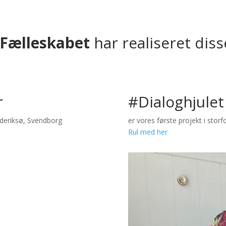
 Fælleskabet
har realiseret dis
r
#Dialoghjulet
ederiksø, Svendborg
er vores første projekt i stor
Rul med her