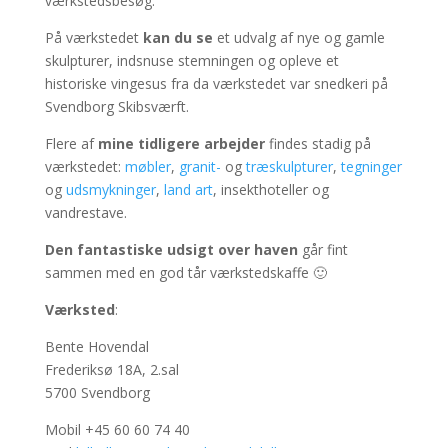
værkstedsbesøg.
På værkstedet
kan du se
et udvalg af nye og gamle
skulpturer, indsnuse stemningen og opleve et
historiske vingesus fra da værkstedet var snedkeri på
Svendborg Skibsværft.
Flere af
mine tidligere arbejder
findes stadig på
værkstedet:
møbler
,
granit-
og
træskulpturer
,
tegninger
og
udsmykninger
,
land art
, insekthoteller og
vandrestave.
Den fantastiske udsigt over haven
går fint
sammen med en god tår værkstedskaffe 🙂
Værksted
:
Bente Hovendal
Frederiksø 18A, 2.sal
5700 Svendborg
Mobil +45 60 60 74 40