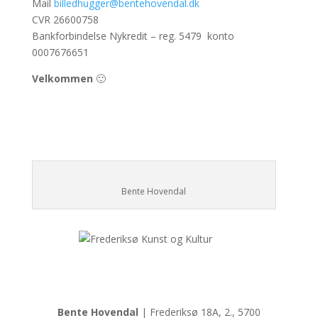
Mail
billedhugger@bentehovendal.dk
CVR 26600758
Bankforbindelse Nykredit – reg. 5479 konto
0007676651
Velkommen
🙂
Bente Hovendal
Bente Hovendal
| Frederiksø 18A, 2., 5700