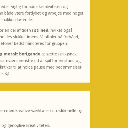
lhed er vigtig for både kreativiteten og
an både være fordybet og arbejde med noget
e snakken kørende.
 en del af tiden i
stilhed,
hvilket også
holdes slukket imens. Vi aftaler på forhånd,
lefoner bedst håndteres for gruppen.
 og metalt berigende
at sætte
(snik)snak,
 samværsmønstre ud af spil for en stund og
ritiker til at
holde pause med bedømmelser,
er. 😁
 med kreative værktøjer i utraditionelle og
 og genoplive kreativiteten.