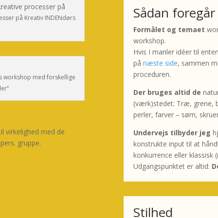
Sådan foregår
ocesser på Kreativ INDENdørs
Formålet og temaet
wor
workshop.
Hvis I manler idéer til ente
på
næste side
, sammen med
proceduren.
ers workshop med forskellige
ler”
Der bruges altid de
natur
(værk)stedet: Træ, grene, b
perler, farver – søm, skru
l virkelighed med de
Undervejs tilbyder jeg
h
 pers. gruppe.
konstrukte input til at hån
konkurrence
eller klassisk 
Udgangspunktet er altid:
D
Stilhed