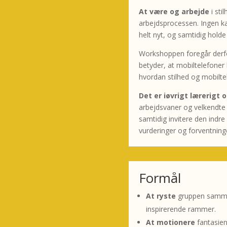
At være og arbejde
i sti
arbejdsprocessen. Ingen k
helt nyt, og samtidig hold
Workshoppen foregår derfor
betyder, at mobiltelefoner 
hvordan stilhed og mobilte
Det er iøvrigt lærerigt
arbejdsvaner og velkendte
samtidig invitere den indre k
vurderinger og forventning
Formål
At ryste
gruppen sammen
inspirerende rammer.
At motionere
fantasien