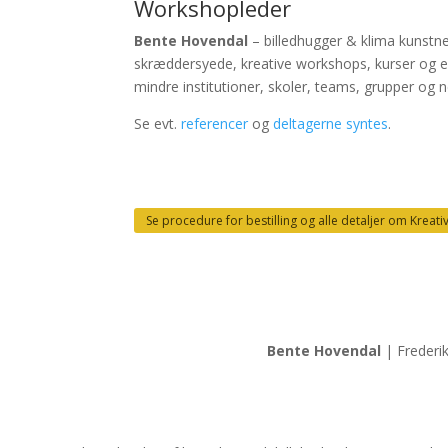
Workshopleder
Bente Hovendal
– billedhugger & klima kunstne
skræddersyede, kreative workshops, kurser og e
mindre institutioner, skoler, teams, grupper og
Se evt.
referencer
og
deltagerne syntes
.
Se procedure for bestilling og alle detaljer om Kreat
Bente Hovendal
| Frederi