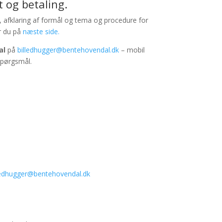
t og betaling.
ng, afklaring af formål og tema og procedure for
er du på
næste side.
al
på
billedhugger@bentehovendal.dk
– mobil
spørgsmål.
ledhugger@bentehovendal.dk