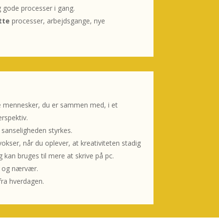
 gode processer i gang.
ætte
processer, arbejdsgange, nye
de mennesker, du er sammen med, i et
erspektiv.
sanseligheden styrkes.
vokser, når du oplever, at kreativiteten stadig
 kan bruges til mere at skrive på pc.
b og nærvær.
fra hverdagen.