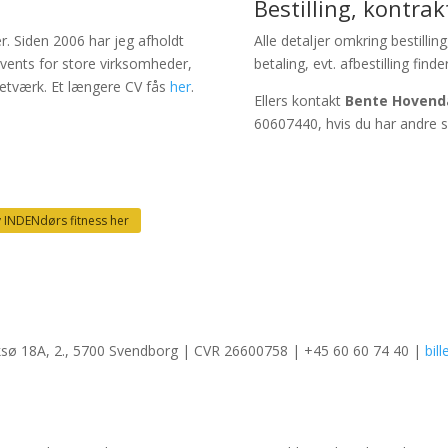
Bestilling, kontrak
r. Siden 2006 har jeg afholdt
Alle detaljer omkring bestilli
vents for store virksomheder,
betaling, evt. afbestilling find
 netværk. Et længere CV fås
her
.
Ellers kontakt
Bente Hovend
60607440, hvis du har andre 
iv INDENdørs fitness her
ksø 18A, 2., 5700 Svendborg | CVR 26600758 | +45 60 60 74 40 |
bil