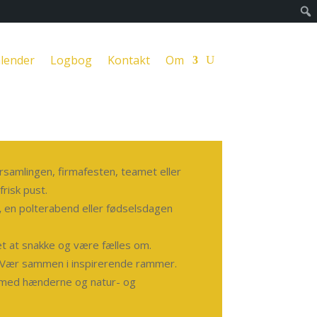
lender
Logbog
Kontakt
Om
orsamlingen, firmafesten, teamet eller
risk pust.
,
en polterabend eller fødselsdagen
t at snakke og være fælles om.
 Vær sammen i inspirerende rammer.
 med hænderne og natur- og