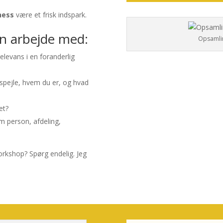
ness
være et frisk indspark.
an arbejde med:
Opsamlin
elevans i en foranderlig
afspejle, hvem du er, og hvad
et?
om person, afdeling,
workshop? Spørg endelig. Jeg