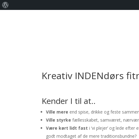
Om
WordPress
Kreativ INDENdørs fit
Kender I til at..
Ville mere
end spise, drikke og feste samme
Ville styrke
fællesskabet, samværet, nærvær
Være kørt lidt fast
i ‘vi plejer’ og lede efter 
godt modtaget af de mere traditionsbundne?