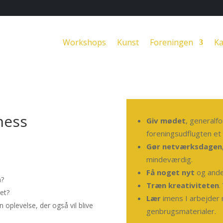
Workshops
Kunst
Foreningen
Ka
ness
Giv mødet
, generalf
foreningsudflugten et f
Gør netværksdagen
mindeværdig.
Få noget nyt
og ande
n?
Træn kreativiteten
.
et?
Lær
imens I arbejder
en oplevelse, der også vil blive
genbrugsmaterialer.