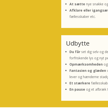
At sætte
nye snakke og
Afklare eller igangs
fællesskaber etc.
Udbytte
Du får
set dig selv og 
forfriskende lys og nyt p
Opmærksomheden
og 
Fantasien og glæden
lever og hænderne stadig
Et stærkere
fællesska
En pause
og et afbræk 