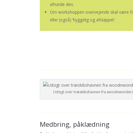
afrunde den.
Om workshoppen overvejende skal være fagl
eller (også) ‘hyggelig og afslappet’.
Udsigt over træskibshavnen fra woodnwonders
Medbring, påklædning