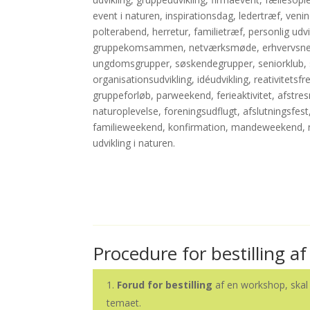
event i naturen, inspirationsdag, ledertræf, v
polterabend, herretur, familietræf, personlig udvi
gruppekomsammen, netværksmøde, erhvervsnet
ungdomsgrupper, søskendegrupper, seniorklub, 
organisationsudvikling, idéudvikling, reativitets
gruppeforløb, parweekend, ferieaktivitet, afstre
naturoplevelse, foreningsudflugt, afslutningsfes
familieweekend, konfirmation, mandeweekend, n
udvikling i naturen.
Procedure for bestilling a
Forud for bestilling
af en workshop, skal 
temaet.