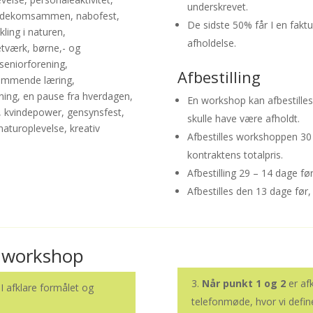
underskrevet.
enindekomsammen, nabofest,
De sidste 50% får I en fak
kling i naturen,
afholdelse.
værk, børne,- og
seniorforening,
Afbestilling
fremmende læring,
sning, en pause fra hverdagen,
En workshop kan afbestille
t, kvindepower, gensynsfest,
skulle have være afholdt.
aturoplevelse, kreativ
Afbestilles workshoppen 30 
kontraktens totalpris.
Afbestilling 29 – 14 dage fø
Afbestilles den 13 dage før, 
f workshop
Når punkt 1 og 2
er afk
I afklare formålet og
telefonmøde, hvor vi defin