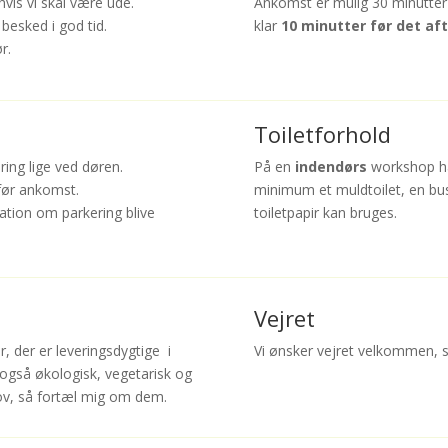
hvis vi skal være ude.
Ankomst
er mulig 30 minutte
besked i god tid.
klar
10 minutter før det a
ør.
Toiletforhold
ring lige ved døren.
På en
indendørs
workshop har
før ankomst.
minimum et muldtoilet, en bu
ation om parkering blive
toiletpapir kan bruges.
Vejret
, der er leveringsdygtige i
Vi ønsker vejret velkommen, s
 også økologisk, vegetarisk og
hov, så fortæl mig om dem.