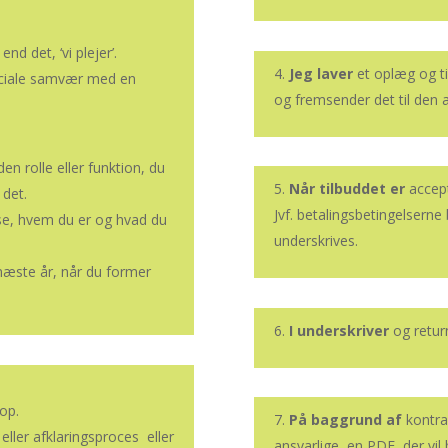
d det, ‘vi plejer’.
Jeg laver
et oplæg og t
ociale samvær med en
og fremsender det til den a
 rolle eller funktion, du
Når
tilbuddet er
accept
 det.
Jvf. betalingsbetingelserne
vise, hvem du er og hvad du
underskrives.
 næste år, når du former
I underskriver
og retur
op.
På baggrund af
kontrak
ller afklaringsproces eller
ansvarlige, en PDF, der vil