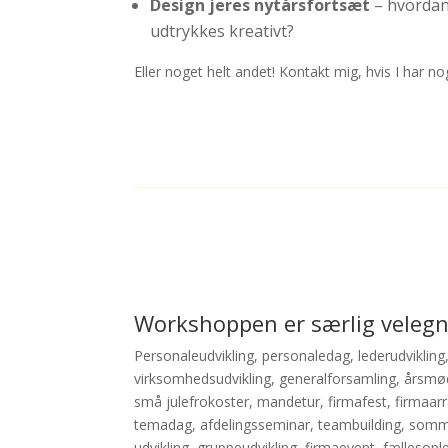
Design jeres nytårsfortsæt
– hvordan 
udtrykkes kreativt?
Eller noget helt andet! Kontakt mig, hvis I har nog
Workshoppen er særlig velegne
Personaleudvikling, personaledag, lederudvikling
virksomhedsudvikling, generalforsamling, årsmø
små julefrokoster, mandetur, firmafest, firmaa
temadag, afdelingsseminar, teambuilding, somme
udvikling, gruppeudvikling, firmaevent, fællesople