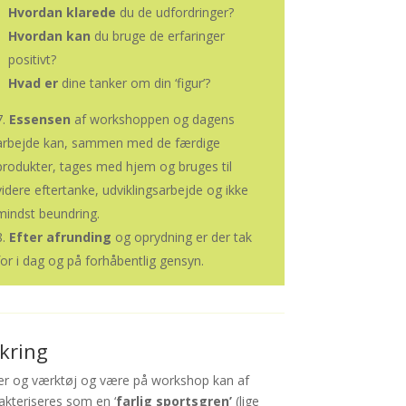
Hvordan klarede
du de udfordringer?
Hvordan kan
du bruge de erfaringer
positivt?
Hvad er
dine tanker om din ‘figur’?
Essensen
af workshoppen og dagens
arbejde kan, sammen med de færdige
produkter, tages med hjem og bruges til
videre eftertanke, udviklingsarbejde og ikke
mindst beundring.
Efter afrunding
og
oprydning er der tak
for i dag og på forhåbentlig gensyn.
ikring
er og værktøj og være på workshop kan af
akteriseres som en ‘
farlig sportsgren’
(lige