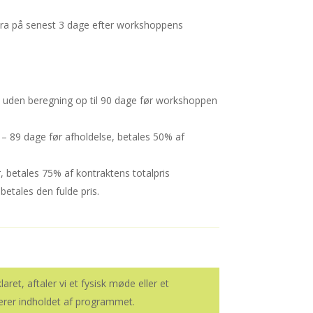
tura på senest 3 dage efter workshoppens
s uden beregning op til 90 dage før workshoppen
– 89 dage før afholdelse, betales 50% af
r, betales 75% af kontraktens totalpris
betales den fulde pris.
laret, aftaler vi et fysisk møde eller et
erer indholdet af programmet.