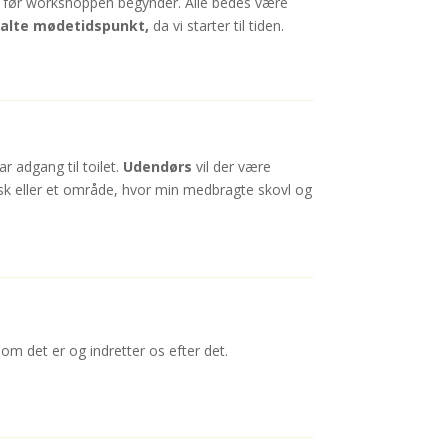
r før workshoppen begynder. Alle bedes være
ftalte mødetidspunkt,
da vi starter til tiden.
 adgang til toilet.
Udendørs
vil der være
sk eller et område, hvor min medbragte skovl og
om det er og indretter os efter det.