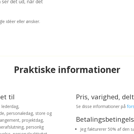
ser det ud, når det
le idéer eller ønsker.
Praktiske informationer
t til
Pris, varighed, del
, lederdag,
Se disse informationer på
for
de, personaledag, store og
Betalingsbetingels
rrangement, projektdag,
rafslutning, personlig
Jeg fakturerer 50% af den s
velse, personaleaktivitet,