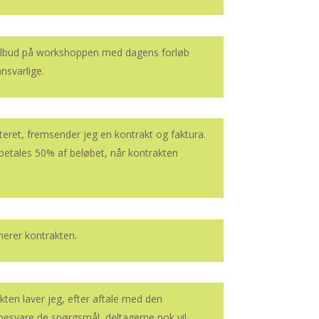
ilbud på workshoppen med dagens forløb
nsvarlige.
eret, fremsender jeg en kontrakt og faktura.
 betales 50% af beløbet, når kontrakten
nerer kontrakten.
ten laver jeg, efter aftale med den
 besvare de spørgsmål, deltagerne nok vil