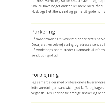
Praktisk, varmt tøj, solide sko/støvler – regntøj, 
Skal du have noget andet eller mere med, får du 
Husk også et åbent sind og gerne dit gode hum
Parkering
På
wood
n
wonder
s værksted er der gratis parke
Detaljeret kørselsvejledning og adresse sendes 
På workshops andre steder i Danmark vil inform
sendt ud i god tid.
Forplejning
Jeg samarbejder med professionelle leverandører
lette anretninger, sandwich, god kaffe og kager,
vegansk. Hvis I har nogle særlige ønsker og be