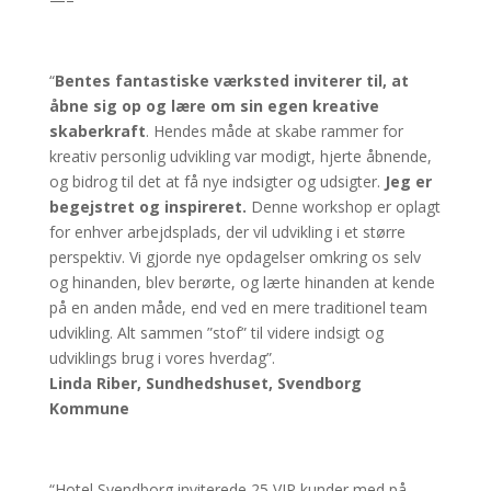
“
Bentes fantastiske værksted inviterer til, at
åbne sig op og lære om sin egen kreative
skaberkraft
. Hendes måde at skabe rammer for
kreativ personlig udvikling var modigt, hjerte åbnende,
og bidrog til det at få nye indsigter og udsigter.
Jeg er
begejstret og inspireret.
Denne workshop er oplagt
for enhver arbejdsplads, der vil udvikling i et større
perspektiv. Vi gjorde nye opdagelser omkring os selv
og hinanden, blev berørte, og lærte hinanden at kende
på en anden måde, end ved en mere traditionel team
udvikling. Alt sammen ”stof” til videre indsigt og
udviklings brug i vores hverdag”.
Linda Riber, Sundhedshuset, Svendborg
Kommune
“Hotel Svendborg inviterede 25 VIP kunder med på