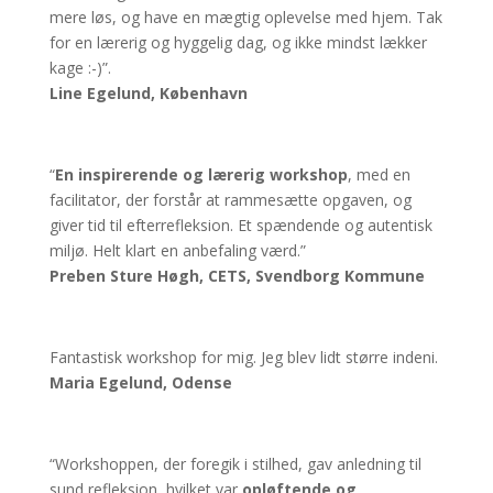
mere løs, og have en mægtig oplevelse med hjem. Tak
for en lærerig og hyggelig dag, og ikke mindst lækker
kage :-)”.
Line Egelund, København
“
En inspirerende og lærerig workshop
, med en
facilitator, der forstår at rammesætte opgaven, og
giver tid til efterrefleksion. Et spændende og autentisk
miljø. Helt klart en anbefaling værd.”
Preben Sture Høgh, CETS,
Svendborg Kommune
Fantastisk workshop for mig. Jeg blev lidt større indeni.
Maria Egelund, Odense
“Workshoppen, der foregik i stilhed, gav anledning til
sund refleksion, hvilket var
opløftende og