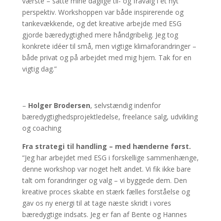
værste – satte mine daglige til- og fravalg i et nyt
perspektiv. Workshoppen var både inspirerende og
tankevækkende, og det kreative arbejde med ESG
gjorde bæredygtighed mere håndgribelig. Jeg tog
konkrete idéer til små, men vigtige klimaforandringer –
både privat og på arbejdet med mig hjem. Tak for en
vigtig dag.”
–
Holger Brodersen
, selvstændig indenfor
bæredygtighedsprojektledelse, freelance salg, udvikling
og coaching
Fra strategi til handling – med hænderne først.
“Jeg har arbejdet med ESG i forskellige sammenhænge,
denne workshop var noget helt andet. Vi fik ikke bare
talt om forandringer og valg – vi byggede dem. Den
kreative proces skabte en stærk fælles forståelse og
gav os ny energi til at tage næste skridt i vores
bæredygtige indsats. Jeg er fan af Bente og Hannes