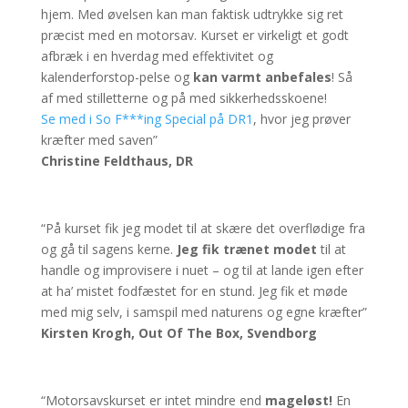
hjem. Med øvelsen kan man faktisk udtrykke sig ret
præcist med en motorsav. Kurset er virkeligt et godt
afbræk i en hverdag med effektivitet og
kalenderforstop-pelse og
kan varmt anbefales
! Så
af med stilletterne og på med sikkerhedsskoene!
Se med i So F***ing Special på DR1
, hvor jeg prøver
kræfter med saven”
Christine Feldthaus, DR
“På kurset fik jeg modet til at skære det overflødige fra
og gå til sagens kerne.
Jeg fik trænet modet
til at
handle og improvisere i nuet – og til at lande igen efter
at ha’ mistet fodfæstet for en stund. Jeg fik et møde
med mig selv, i samspil med naturens og egne kræfter”
Kirsten Krogh, Out Of The Box, Svendborg
“Motorsavskurset er intet mindre end
mageløst!
En