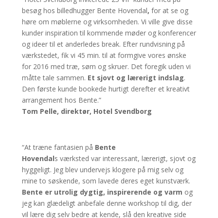
besøg hos billedhugger Bente Hovendal
,
for at se og
høre om møblerne og virksomheden. Vi ville give disse
kunder inspiration til kommende møder og konferencer
og ideer til et anderledes break. Efter rundvisning på
værkstedet, fik vi 45 min. til at formgive vores ønske
for 2016 med træ, søm og skruer. Det foregik uden vi
måtte tale sammen.
Et sjovt og lærerigt indslag
.
Den første kunde bookede hurtigt derefter et kreativt
arrangement hos Bente.”
Tom Pelle, direktør, Hotel Svendborg
“At træne fantasien på
Bente
Hovendal
s værksted var interessant, lærerigt, sjovt og
hyggeligt. Jeg blev undervejs klogere på mig selv og
mine to søskende, som lavede deres eget kunstværk.
Bente er utrolig dygtig, inspirerende og varm
og
jeg kan glædeligt anbefale denne workshop til dig, der
vil lære dig selv bedre at kende, slå den kreative side