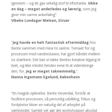
igennem – og de gav virkelig stof til eftertanke.
Sikke
en dag – meget anderledes og lærerig
, som jeg
giver min varme anbefaling”.
Vibeke Lundager Nielsen, Struer
“
Jeg havde en helt fantastisk eftermiddag
hos
Bente sammen med mine to søstre. Temaet for og
processen med vandrestaven, har gjort båndet mellem
os stærkere. Det kan vi takke Bentes kreative tilgang til
livet, og ikke mindst hendes evne til at viderebringe
den, for.
Jeg er meget taknemmelig.
“.
Nanna Ingemann Egelund, København
“En magisk oplevelse. Bente Hovendal, forstår at
facilitere processen, så personlig udvikling, fokus og
fordybelse bliver en naturlig del af arbejdet på
værkstedet. Samlet set gør det workshoppen absolut