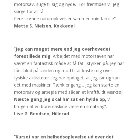
motorsav, suge til sig og nyde. For fremtiden vil jeg
sørge for at få
flere skønne naturoplevelser sammen min familie”.
Mette S. Nielsen, Kokkedal
”
Jeg kan meget mere end jeg overhovedet
forestillede mig
! Arbejdet med motorsaven har
været en fantastisk måde at få fat i styrken på. Jeg har
fået blod på tanden og mod til at kaste mig over
fysiske aktiviteter. Jeg har opdaget, at jeg tør og kan
dét med maskiner! Tænk engang… jeg kan starte en
motorsav og arbejde med sådan et kraftfuldt værktøj!
Næste gang jeg skal ha’ sat en hylde op,
vil
brugen af en boremaskine være en smal sag”.
Lise G. Bendsen, Hillerød
”
Kurset var en helhedsoplevelse ud over det