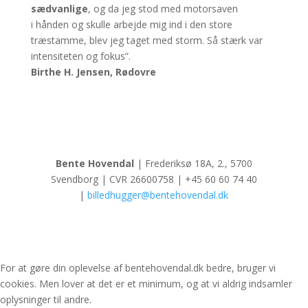
sædvanlige
, og da jeg stod med motorsaven
i hånden og skulle arbejde mig ind i den store
træstamme, blev jeg taget med storm. Så stærk var
intensiteten og fokus”.
Birthe H. Jensen, Rødovre
Bente Hovendal
| Frederiksø 18A, 2., 5700
Svendborg | CVR 26600758 | +45 60 60 74 40
|
billedhugger@bentehovendal.dk
For at gøre din oplevelse af bentehovendal.dk bedre, bruger vi
cookies. Men lover at det er et minimum, og at vi aldrig indsamler
oplysninger til andre.