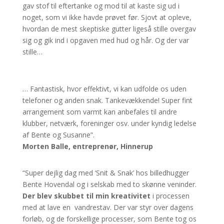
gav stof til eftertanke og mod til at kaste sig ud i
noget, som vi ikke havde prøvet før. Sjovt at opleve,
hvordan de mest skeptiske gutter ligeså stille overgav
sig og gik ind i opgaven med hud og hår. Og der var
stille…
… Fantastisk, hvor effektivt, vi kan udfolde os uden
telefoner og anden snak. Tankevækkende! Super fint
arrangement som varmt kan anbefales til andre
klubber, netværk, foreninger osv. under kyndig ledelse
af Bente og Susanne”.
Morten Balle, entreprenør, Hinnerup
“Super dejlig dag med ‘Snit & Snak’ hos billedhugger
Bente Hovendal og i selskab med to skønne veninder.
Der blev skubbet til min kreativitet
i processen
med at lave en vandrestav. Der var styr over dagens
forløb, og de forskellige processer, som Bente tog os