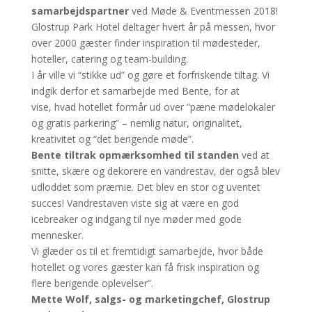
samarbejdspartner
ved Møde & Eventmessen 2018!
Glostrup Park Hotel deltager hvert år på messen, hvor
over 2000 gæster finder inspiration til mødesteder,
hoteller, catering og team-building.
I år ville vi “stikke ud” og gøre et forfriskende tiltag. Vi
indgik derfor et samarbejde med Bente, for at
vise, hvad hotellet formår ud over
”pæne mødelokaler
og gratis parkering”
– nemlig n
atur, originalitet,
kreativitet og “det berigende møde”.
Bente tiltrak opmærksomhed til standen
ved at
snitte, skære og dekorere en vandrestav, der også blev
udloddet som præmie. Det blev en stor og uventet
succes! Vandrestaven viste sig at være en god
icebreaker og indgang til nye møder med gode
mennesker.
Vi glæder os til et fremtidigt samarbejde, hvor både
hotellet og vores gæster kan få frisk inspiration og
flere berigende oplevelser”.
Mette Wolf, salgs- og marketingchef, Glostrup