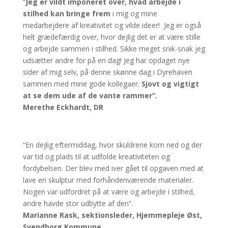
“
Jeg er vildt imponeret over, hvad arbejde i
stilhed kan bringe frem
i mig og mine
medarbejdere af kreativitet og vilde ideer! Jeg er også
helt grædefærdig over, hvor dejlig det er at være stille
og arbejde sammen i stilhed. Sikke meget snik-snak jeg
udsætter andre for på en dag! Jeg har opdaget nye
sider af mig selv, på denne skønne dag i Dyrehaven
sammen med mine gode kollegaer.
Sjovt og vigtigt
at se dem ude af de vante rammer”.
Merethe Eckhardt, DR
“En dejlig eftermiddag, hvor skuldrene kom ned og der
var tid og plads til at udfolde kreativiteten og
fordybelsen. Der blev med iver gået til opgaven med at
lave en skulptur med forhåndenværende materialer.
Nogen var udfordret på at være og arbejde i stilhed,
andre havde stor udbytte af den”.
Marianne Rask, sektionsleder, Hjemmepleje Øst,
Svendborg Kommune