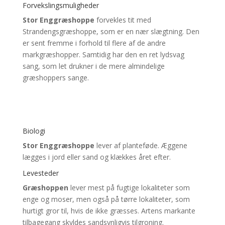
Forvekslingsmuligheder
Stor Enggræshoppe
forvekles tit med
Strandengsgræshoppe, som er en nær slægtning.
Den
er sent fremme i forhold til flere af de andre
markgræshopper. Samtidig har den en ret lydsvag
sang, som let drukner i de mere almindelige
græshoppers sange.
Biologi
Stor Enggræshoppe
lever af planteføde. Æggene
lægges i jord eller sand og klækkes året efter.
Levesteder
Græshoppen
lever mest på fugtige lokaliteter som
enge og moser, men også på tørre lokaliteter,
som
hurtigt gror til, hvis de ikke græsses. Artens markante
tilbagegang skyldes sandsynligvis tilgroning.