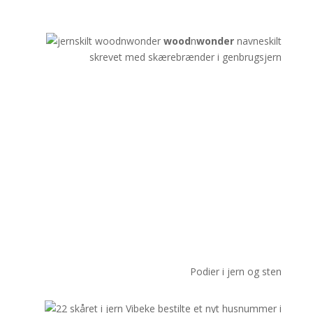
wood
n
wonder
navneskilt
skrevet med skærebrænder i genbrugsjern
Podier i jern og sten
Vibeke bestilte et nyt husnummer i