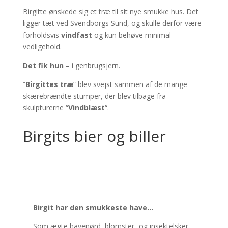
Birgitte ønskede sig et træ til sit nye smukke hus. Det
ligger tæt ved Svendborgs Sund, og skulle derfor være
forholdsvis
vindfast
og kun behøve minimal
vedligehold.
Det fik hun
– i genbrugsjern.
“
Birgittes træ
” blev svejst sammen af de mange
skærebrændte stumper, der blev tilbage fra
skulpturerne “
Vindblæst
“.
Birgits bier og biller
Birgit har den smukkeste have…
Som ægte havenørd, blomster- og insektelsker,