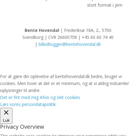
stort format i jern
Bente Hovendal
| Frederiksø 18A, 2., 5700
Svendborg | CVR 26600758 | +45 60 60 74 40
|
billedhugger@bentehovendal.dk
For at gøre din oplevelse af bentehovendal.dk bedre, bruger vi
cookies. Men lover at det er et minimum, og at vi aldrig indsamler
oplysninger til andre.
Det er fint med mig
Afvis og slet cookies
Læs vores persondatapolitik
Luk
Privacy Overview
This website uses cookies to improve your experience while you