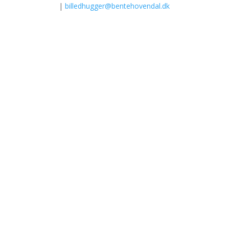
|
billedhugger@bentehovendal.dk