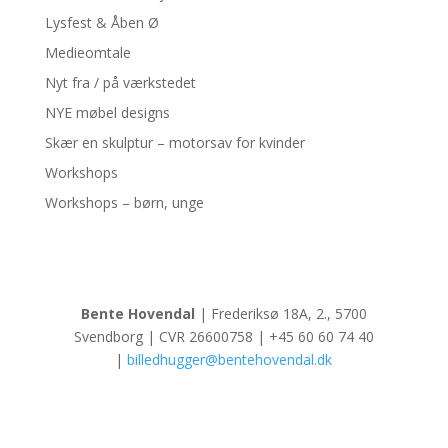
Lysfest & Åben Ø
Medieomtale
Nyt fra / på værkstedet
NYE møbel designs
Skær en skulptur – motorsav for kvinder
Workshops
Workshops – børn, unge
Bente Hovendal
| Frederiksø 18A, 2., 5700
Svendborg | CVR 26600758 | +45 60 60 74 40
|
billedhugger@bentehovendal.dk