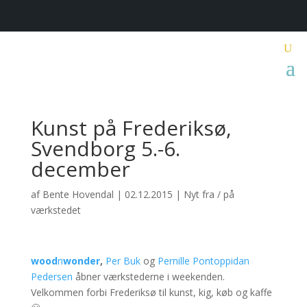
Kunst på Frederiksø,
Svendborg 5.-6.
december
af
Bente Hovendal
|
02.12.2015
|
Nyt fra / på
værkstedet
wood
n
wonder
,
Per Buk
og
Pernille Pontoppidan
Pedersen
åbner værkstederne i weekenden.
Velkommen forbi Frederiksø til kunst, kig, køb og kaffe