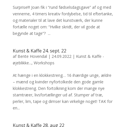
Surprise!!! Joan fik i “rund fødselsdagsgave” af og med
vennerne, 4 timers kreativ fordybelse, tid til eftertanke,
og materialer til at lave det kunstværk, der kunne
fortælle noget om: “Hvilke skridt, der vil gode at
begynde at tage”? ...
Kunst & Kaffe 24. sept. 22
af
Bente Hovendal
|
24.09.2022
|
Kunst & Kaffe -
øjeblikke...
,
Workshops
At hænge i en klokkestreng… 16 ihærdige unge, ældre
– mænd og kvinder nyfortolkede den gode gamle
klokkestreng. Den fortolkning kom der mange nye
stamtræer, livsfortællinger ud af. Stumper af træ,
perler, lim, tape og dimser kan virkelige noget! TAK for
en...
Kunst & Kaffe 28. aug 22