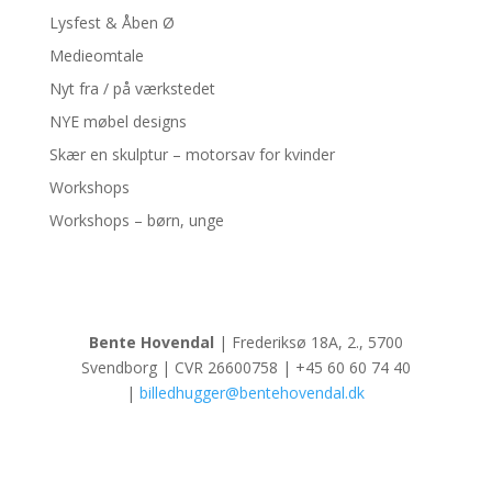
Lysfest & Åben Ø
Medieomtale
Nyt fra / på værkstedet
NYE møbel designs
Skær en skulptur – motorsav for kvinder
Workshops
Workshops – børn, unge
Bente Hovendal
| Frederiksø 18A, 2., 5700
Svendborg | CVR 26600758 | +45 60 60 74 40
|
billedhugger@bentehovendal.dk