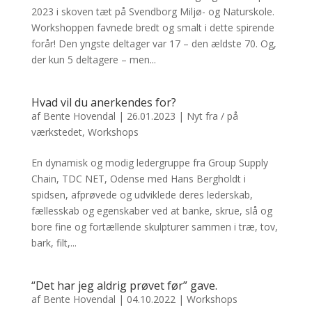
2023 i skoven tæt på Svendborg Miljø- og Naturskole.
Workshoppen favnede bredt og smalt i dette spirende
forår! Den yngste deltager var 17 – den ældste 70. Og,
der kun 5 deltagere – men...
Hvad vil du anerkendes for?
af
Bente Hovendal
|
26.01.2023
|
Nyt fra / på
værkstedet
,
Workshops
En dynamisk og modig ledergruppe fra Group Supply
Chain, TDC NET, Odense med Hans Bergholdt i
spidsen, afprøvede og udviklede deres lederskab,
fællesskab og egenskaber ved at banke, skrue, slå og
bore fine og fortællende skulpturer sammen i træ, tov,
bark, filt,...
“Det har jeg aldrig prøvet før” gave.
af
Bente Hovendal
|
04.10.2022
|
Workshops