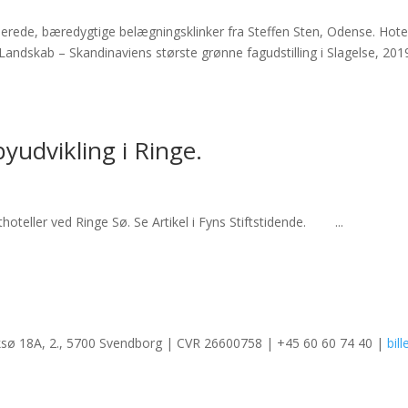
erede, bæredygtige belægningsklinker fra Steffen Sten, Odense. Hotel
skab – Skandinaviens største grønne fagudstilling i Slagelse, 201
udvikling i Ringe.
hoteller ved Ringe Sø. Se Artikel i Fyns Stiftstidende. ...
ksø 18A, 2., 5700 Svendborg | CVR 26600758 | +45 60 60 74 40 |
bil