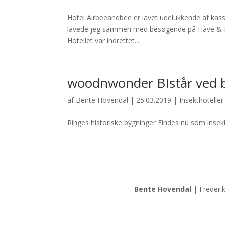
Hotel Airbeeandbee er lavet udelukkende af kass
lavede jeg sammen med besøgende på Have & Land
Hotellet var indrettet...
woodnwonder BIstår ved by
af
Bente Hovendal
|
25.03.2019
|
Insekthoteller
Ringes historiske bygninger Findes nu som insekt
Bente Hovendal
| Frederi