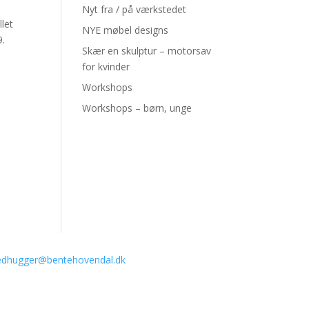
Nyt fra / på værkstedet
let
NYE møbel designs
9.
Skær en skulptur – motorsav
for kvinder
Workshops
Workshops – børn, unge
ledhugger@bentehovendal.dk