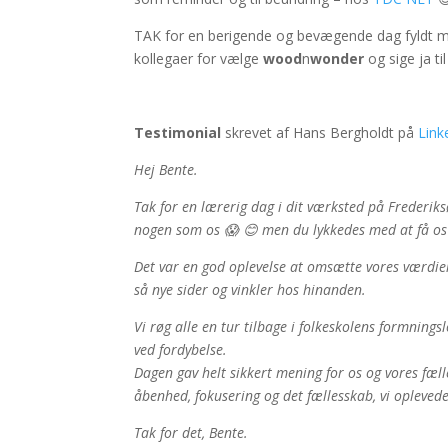
TAK for en berigende og bevægende dag fyldt med
kollegaer for vælge
wood
n
wonder
og sige ja ti
Testimonial
skrevet af Hans Bergholdt på
Link
Hej Bente.
Tak for en lærerig dag i dit værksted på Frederik
nogen som os 😱 😊 men du lykkedes med at få os t
Det var en god oplevelse at omsætte vores værdier
så nye sider og vinkler hos hinanden.
Vi røg alle en tur tilbage i folkeskolens formning
ved fordybelse.
Dagen gav helt sikkert mening for os og vores fæl
åbenhed, fokusering og det fællesskab, vi opleved
Tak for det, Bente.