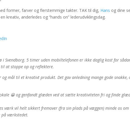
 former, farver og flerstemmige takter. TAK til dig,
Hans
og dine s
l en kreativ, anderledes og “hands on” lederudviklingsdag.
edIn
sø i Svendborg. 5 timer uden mobiltelefonen er ikke daglig kost for såda
il at stoppe op og reflektere.
 og mål til et kreativt produkt. Det gav anledning mange gode snakke, 
slokale 😀 og genfandt glæden ved at sætte kreativiteten fri og finde glæ
les værk vil helt sikkert fremover (fra sin plads på væggen) minde os om
e på værkstedet.