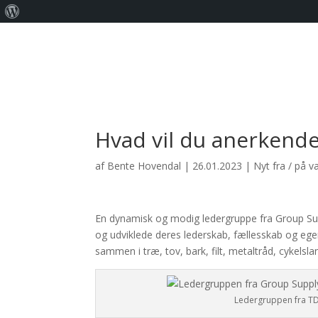
Om
WordPress
Hvad vil du anerkende
af
Bente Hovendal
|
26.01.2023
|
Nyt fra / på 
En dynamisk og modig ledergruppe fra Group Su
og udviklede deres lederskab, fællesskab og ege
sammen i træ, tov, bark, filt, metaltråd, cykels
Ledergruppen fra T