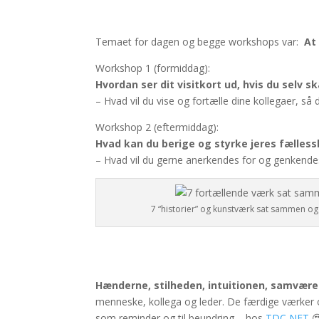
Temaet for dagen og begge workshops var:
At
Workshop 1 (formiddag):
Hvordan ser dit visitkort ud, hvis du selv sk
– Hvad vil du vise og fortælle dine kollegaer, så 
Workshop 2 (eftermiddag):
Hvad kan du berige og styrke jeres fælles
– Hvad vil du gerne anerkendes for og genkende
7 “historier” og kunstværk sat sammen og
Hænderne, stilheden, intuitionen, samvære
menneske, kollega og leder. De færdige værker o
som reminder og til beundring – hos
TDC NET
