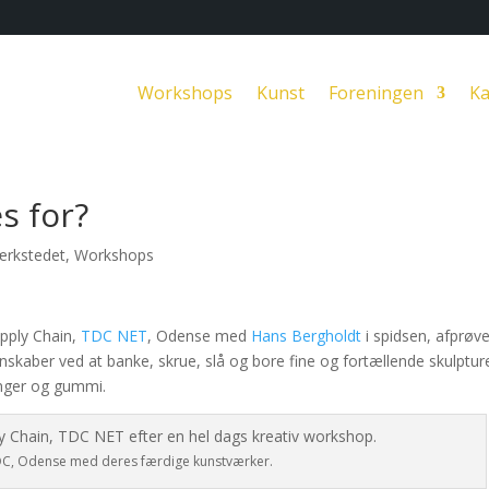
Workshops
Kunst
Foreningen
Ka
s for?
værkstedet
,
Workshops
pply Chain,
TDC NET
, Odense med
Hans Bergholdt
i spidsen, afprøv
nskaber ved at banke, skrue, slå og bore fine og fortællende skulptur
langer og gummi.
DC, Odense med deres færdige kunstværker.