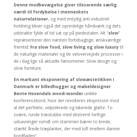
Denne modbevægelse giver tilsvarende særlig
værdi til fordybelse i menneskets
naturrelationer
, og med entydig anti-industriel
holdning bliver også det oprindelige håndværk og dets
udstrakte fylde af tid sat op på piedestalen. Alt “
slow
”
repræsenterer den næsten fortidsagtige, ønskværdige
fremtid:
Fra slow food, slow living og slow luxury
til
de naturlige materialer og de velovervejede processer i
de i dag lige så aktuelle fænomener: Slow design og
slow furniture.
En markant eksponering af slowæstetikken i
Danmark er billedhugger og møbeldesigner
Bente Hovendals wood
n
wonder
unikke
konferencebord, hvor der revolteres ekspressivt mod
al det perfekte, velpolerede og lakerede glatte: To
svære, runde træstubbe med ekstremt heftige
udsavninger rumdt om stammen bærer to brede,
stærkt årede træplanker, der med luft imellem danner
bordfladen”.