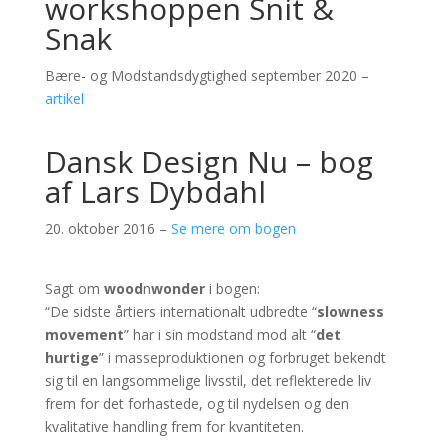
workshoppen Snit &
Snak
Bære- og Modstandsdygtighed september 2020 –
artikel
Dansk Design Nu – bog
af Lars Dybdahl
20. oktober 2016 –
Se mere om bogen
Sagt om
wood
n
wonder
i bogen:
“De sidste årtiers internationalt udbredte “
slowness
movement
” har i sin modstand mod alt “
det
hurtige
” i masseproduktionen og forbruget bekendt
sig til en langsommelige livsstil, det reflekterede liv
frem for det forhastede, og til nydelsen og den
kvalitative handling frem for kvantiteten.