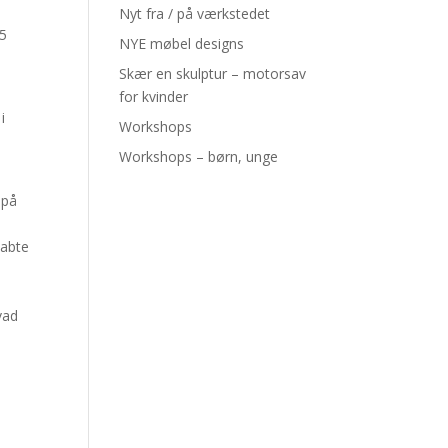
Nyt fra / på værkstedet
 5
NYE møbel designs
Skær en skulptur – motorsav
for kvinder
i
Workshops
Workshops – børn, unge
 på
kabte
vad