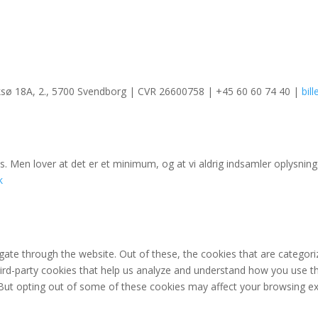
ksø 18A, 2., 5700 Svendborg | CVR 26600758 | +45 60 60 74 40 |
bil
. Men lover at det er et minimum, og at vi aldrig indsamler oplysninge
k
ate through the website. Out of these, the cookies that are categori
third-party cookies that help us analyze and understand how you use th
 But opting out of some of these cookies may affect your browsing ex