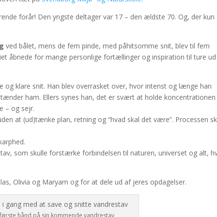
ende forår! Den yngste deltager var 17 – den ældste 70. Og, der kun
ag
ved bålet, mens de fem pinde, med påhitsomme snit, blev til fem
iet åbnede for mange personlige fortællinger og inspiration til ture ud 
og klare snit. Han blev overrasket over, hvor intenst og længe han
g tænder ham. Ellers synes han, det er svært at holde koncentrationen
 – og sejr.
uden at (ud)tænke plan, retning og “hvad skal det være”. Processen s
skarphed.
stav, som skulle forstærke forbindelsen til naturen, universet og alt, h
 Silas, Olivia og Maryam og for at dele ud af jeres opdagelser.
r første hånd på sin kommende vandrestav