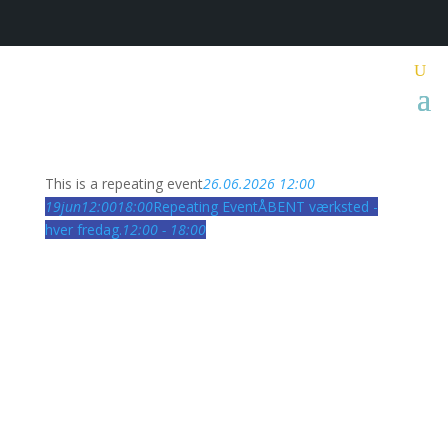
This is a repeating event
26.06.2026 12:00
19
jun
12:00
18:00
Repeating Event
ÅBENT værksted -
hver fredag.
12:00 - 18:00