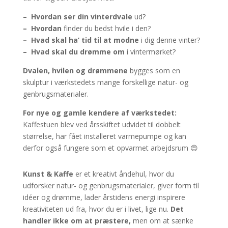
– Hvordan ser din vinterdvale
ud?
–
Hvordan
finder du bedst hvile i den?
– Hvad skal ha’ tid til at modne
i dig denne vinter?
– Hvad skal du drømme om
i vintermørket?
Dvalen, hvilen og drømmene
bygges som en
skulptur i værkstedets mange forskellige natur- og
genbrugsmaterialer.
For nye og gamle kendere af værkstedet:
Kaffestuen blev ved årsskiftet udvidet til dobbelt
størrelse, har fået installeret varmepumpe og kan
derfor også fungere som et opvarmet arbejdsrum 😍
Kunst & Kaffe
er et kreativt åndehul, hvor du
udforsker natur- og genbrugsmaterialer, giver form til
idéer og drømme, lader årstidens energi inspirere
kreativiteten ud fra, hvor du er i livet, lige nu.
Det
handler ikke om at præstere,
men om at sænke