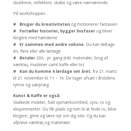
skuldrene, reflektere, skabe og være nærværende.
På workshoppen…
# Bruger du kreativiteten
og motionerer fantasien
# Fortæller historier, bygger livsfaser
og bliver
klogere med hænderne
# Er sammen med andre voksne.
Du kan deltage
én, flere eller alle lørdage
# Betaler
200,- pr. gang (inkl. materialer, brug af
værktøj, maskiner samt kaffe eller te)
# Kan du komme 4 lørdage om året
, fra 21. marts
til 21. november kl. 11 – 16. De tager afsæt i årstidens
rytme og særpræg
Kunst & Kaffe er også:
Slukkede mobiler, fuld opmærksomhed, sjov, ro og
eksperimenter. Du får plads og rum til at finde ro, blive
klogere, grine og lære nyt om dig selv. Og du kan
afprøve værktøj og materialer.