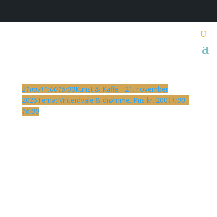
21
nov
11:00
16:00
Kunst & Kaffe - 21. november
2026
Tema: Vinterdvale & drømme. Pris kr. 200
11:00 -
16:00