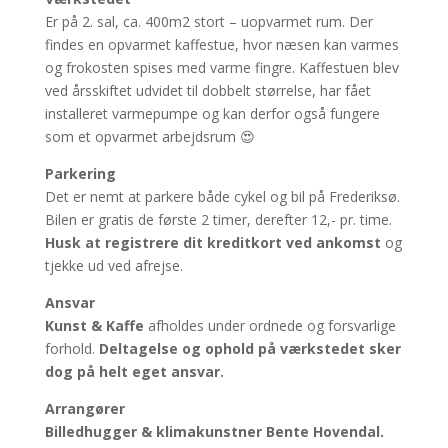
Er på 2. sal, ca. 400m2 stort – uopvarmet rum. Der
findes en opvarmet kaffestue, hvor næsen kan varmes
og frokosten spises med varme fingre.
Kaffestuen blev
ved årsskiftet udvidet til dobbelt størrelse, har fået
installeret varmepumpe og kan derfor også fungere
som et opvarmet arbejdsrum 😍
Parkering
Det er nemt at parkere både cykel og bil på Frederiksø.
Bilen er gratis de første 2 timer, derefter 12,- pr. time.
Husk at registrere dit kreditkort ved ankomst
og
tjekke ud ved afrejse.
Ansvar
Kunst & Kaffe
afholdes under ordnede og forsvarlige
forhold.
Deltagelse og ophold på værkstedet sker
dog på helt eget ansvar.
Arrangører
Billedhugger & klimakunstner Bente Hovendal.