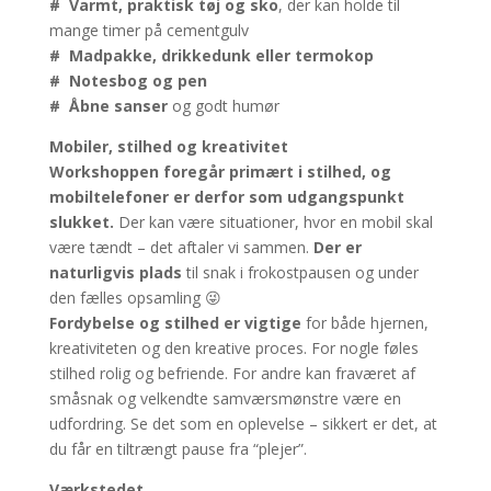
#
Varmt, praktisk tøj og sko
, der kan holde til
mange timer på cementgulv
#
Madpakke, drikkedunk eller termokop
#
Notesbog og pen
#
Åbne sanser
og godt humør
Mobiler, stilhed og kreativitet
Workshoppen foregår primært i stilhed, og
mobiltelefoner er derfor som udgangspunkt
slukket.
Der kan være situationer, hvor en mobil skal
være tændt – det aftaler vi sammen.
Der er
naturligvis plads
til snak i frokostpausen og under
den fælles opsamling 😜
Fordybelse og stilhed er vigtige
for både hjernen,
kreativiteten og den kreative proces. For nogle føles
stilhed rolig og befriende. For andre kan fraværet af
småsnak og velkendte samværsmønstre være en
udfordring. Se det som en oplevelse – sikkert er det, at
du får en tiltrængt pause fra “plejer”.
Værkstedet