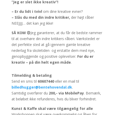
“Jeg er slet ikke kreativ”!
– Er du lidt i tvivl
om dine kreative evner?
– Slås du med din indre kritiker,
der højt råber
NEEJJJJ… det kan jeg ikke!
SÅ KOM 😍
Jeg garanterer, at du får de bedste rammer
til at overhøre din indre kritikers råberi. Værkstedet er
det perfekte sted at gå igennem gamle kreative
nederlag fra skoletiden og erstatte dem med nye,
genopbyggende og positive oplevelser.
For du er
kreativ – på din helt egen måde
.
Tilmelding & betaling
Send en sms til
60607440
eller en mail til
billedhugger@bentehovendal.dk
.
Samtidig overfører du
200,- via MobilePay
. Bemærk,
at beløbet ikke refunderes, hvis du bliver forhindret.
Kunst & Kaffe skal være tilgængelig for alle
Workshoppen skal være overkommelig og åben for