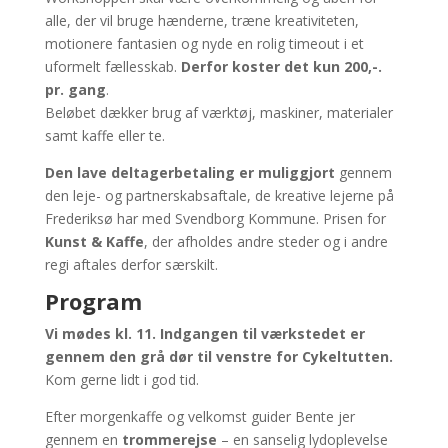
alle, der vil bruge hænderne, træne kreativiteten,
motionere fantasien og nyde en rolig timeout i et
uformelt fællesskab.
Derfor koster det kun
200,-.
pr. gang
.
Beløbet dækker brug af værktøj, maskiner, materialer
samt kaffe eller te.
Den lave deltagerbetaling er muliggjort
gennem
den leje- og partnerskabsaftale, de kreative lejerne på
Frederiksø har med Svendborg Kommune. Prisen for
Kunst & Kaffe
, der afholdes andre steder og i andre
regi aftales derfor særskilt.
Program
Vi mødes kl. 11.
Indgangen til værkstedet er
gennem den grå dør til venstre for Cykeltutten.
Kom gerne lidt i god tid.
Efter morgenkaffe og velkomst guider Bente jer
gennem en
trommerejse
– en sanselig lydoplevelse