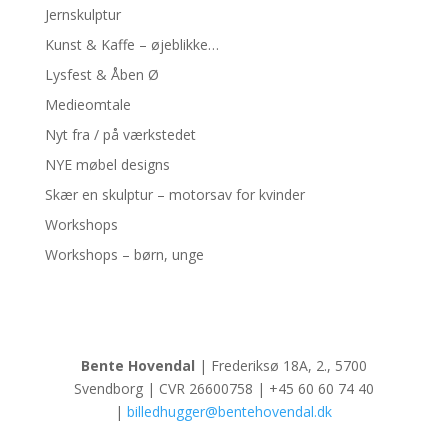
Jernskulptur
Kunst & Kaffe – øjeblikke…
Lysfest & Åben Ø
Medieomtale
Nyt fra / på værkstedet
NYE møbel designs
Skær en skulptur – motorsav for kvinder
Workshops
Workshops – børn, unge
Bente Hovendal
| Frederiksø 18A, 2., 5700
Svendborg | CVR 26600758 | +45 60 60 74 40
|
billedhugger@bentehovendal.dk