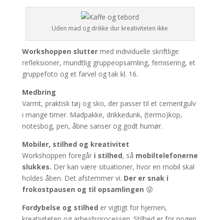
Uden mad og drikke dur kreativiteten ikke
Workshoppen slutter
med individuelle skriftlige
refleksioner, mundtlig gruppeopsamling, fernisering, et
gruppefoto og et farvel og tak kl. 16.
Medbring
Varmt, praktisk tøj og sko, der passer til et cementgulv
i mange timer. Madpakke, drikkedunk, (termo)kop,
notesbog, pen, åbne sanser og godt humør.
Mobiler, stilhed og kreativitet
Workshoppen foregår
i stilhed
, så
mobiltelefonerne
slukkes.
Der kan være situationer, hvor en mobil skal
holdes åben. Det afstemmer vi.
Der er snak i
frokostpausen og til opsamlingen
😜
Fordybelse og stilhed
er vigtigt for hjernen,
kreativiteten og arbejdsprocessen. Stilhed er for nogen