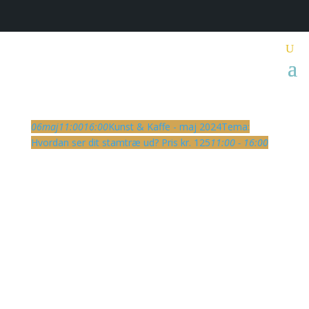
06
maj
11:00
16:00
Kunst & Kaffe - maj 2024
Tema:
Hvordan ser dit stamtræ ud? Pris kr. 125
11:00 - 16:00