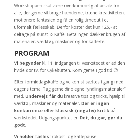
Workshoppen skal være overkommelig at betale for
alle, der gerne vil bruge hænderne, træne kreativiteten,
motionere fantasien og få en rolig timeout i et
uformelt fællesskab. Derfor koster det kun 125,- at
deltage på Kunst & Kaffe. Betalingen dækker brugen af
materialer, værktøj, maskiner og for kaffe/te.
PROGRAM
Vi begynder
kl. 11. Indgangen til værkstedet er ad den
hvide dør tv. for Cykeltutten. Kom gerne i god tid 🙂
Efter formiddagskaffe og velkomst sættes i gang med
dagens tema. Tag gerne dine egne “yndlingsmaterialer”
med.
Undervejs får du
kreative tips og tricks, hjælp til
værktøj, maskiner og materialer.
Der er ingen
konkurrence eller klassisk (negativ) kritik
på
værkstedet. Udgangspunktet er:
Det, du gør, gør du
godt.
Vi holder fælles
frokost- og kaffepause.