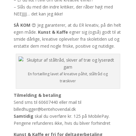
– Slås du med din indre kritiker, der råber højt med
NEEJJJJ… det kan jeg ikke!
SÅ KOM
😍 Jeg garanterer, at du ER kreativ, på din helt
egen måde.
Kunst & Kaffe
egner sig (også) godt til at
smide dårlige, kreative oplevelser fra skoletiden ud og
erstatte dem med nogle friske, positive og nutidige.
En fortælling lavet af kreative påhit, ståltråd og
træskiver
Tilmelding & betaling
Send sms til 60607440 eller mail til
billedhugger@bentehovendal.dk
Samtidig
skal du overføre kr. 125 på MobilePay.
Pengene refunderes ikke, hvis du bliver forhindret
Kunst & Kaffe er fri for deltagerbetaling