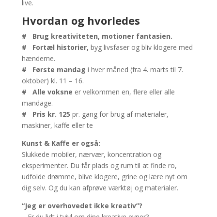
live.
Hvordan og hvorledes
#
Brug kreativiteten, motioner fantasien.
# Fortæl historier,
byg livsfaser og bliv klogere med
hænderne.
#
Første mandag
i hver måned (fra 4. marts til 7.
oktober) kl. 11 – 16.
# Alle voksne
er velkommen en, flere eller alle
mandage.
#
Pris kr. 125
pr. gang for brug af materialer,
maskiner, kaffe eller te
Kunst & Kaffe er også:
Slukkede mobiler, nærvær, koncentration og
eksperimenter. Du får plads og rum til at finde ro,
udfolde drømme, blive klogere, grine og lære nyt om
dig selv. Og du kan afprøve værktøj og materialer.
“Jeg er overhovedet ikke kreativ”?
– Er du lidt i tvivl om dine kreative evner?